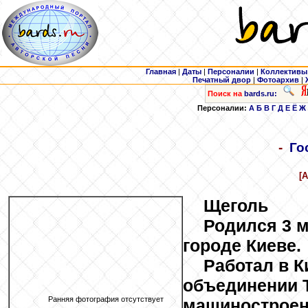
Главная
|
Даты
|
Персоналии
|
Коллективы
Печатный двор
|
Фотоархив
|
Поиск на
bards.ru:
Персоналии:
А
Б
В
Г
Д
Е
Ё
Ж
-
Го
[
Щеголь
Родился 3 м
городе Киеве.
Работал в 
объединении 
Ранняя фотография отсутствует
машиностроен