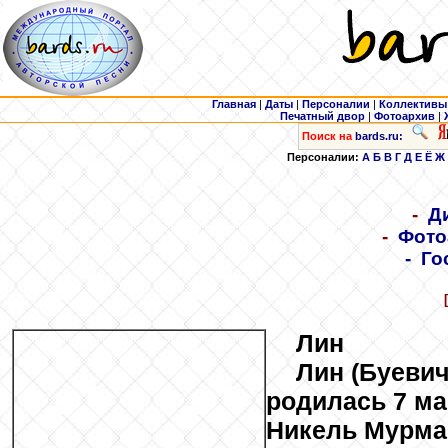
Главная
|
Даты
|
Персоналии
|
Коллективы
Печатный двор
|
Фотоархив
|
Поиск на
bards.ru:
Персоналии:
А
Б
В
Г
Д
Е
Ё
Ж
-
Д
-
Фото
-
Го
Лин
Лин (Буеви
родилась 7 мар
Никель Мурма