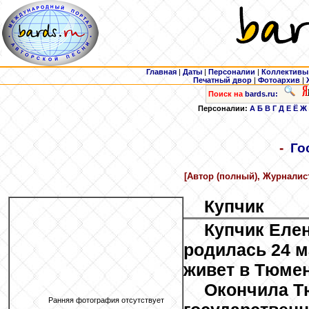
Главная
|
Даты
|
Персоналии
|
Коллективы
Печатный двор
|
Фотоархив
|
Поиск на
bards.ru:
Персоналии:
А
Б
В
Г
Д
Е
Ё
Ж
-
Го
[Автор (полный), Журналис
Купчик
Купчик Еле
родилась 24 м
живет в Тюмен
Окончила Т
Ранняя фотография отсутствует