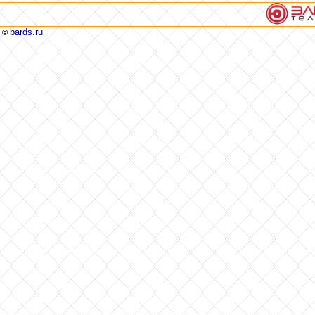
bards.ru
©