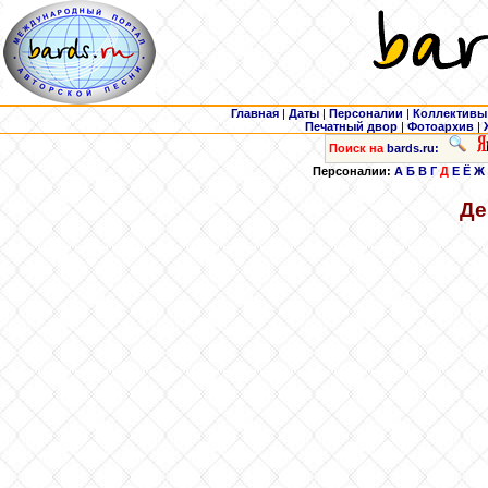
Главная
|
Даты
|
Персоналии
|
Коллективы
Печатный двор
|
Фотоархив
|
Поиск на
bards.ru:
Персоналии:
А
Б
В
Г
Д
Е
Ё
Ж
Де