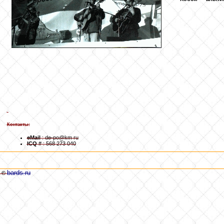
Контакты:
eMail
: de-po@km ru
ICQ #
: 568 273 040
bards.ru
©