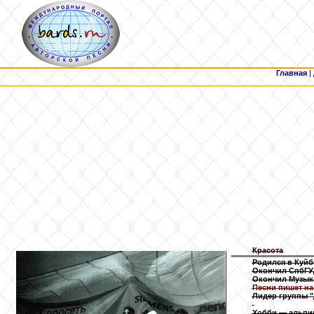
Главная
|
Красота
Родился в Куйб
Окончил СпбГУ,
Окончил Музык
Песни пишет на
Лидер группы 
Хобби — альпин