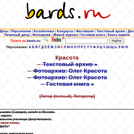
Даты
|
Персоналии
|
Коллективы
|
Концерты
|
Фестивали
|
Текстовый архив
|
Дис
Печатный двор
|
Фотоархив
|
Живой журнал
|
Гостевая книга
|
Книга памяти
Поиск на
bards.ru:
Персоналии:
А
Б
В
Г
Д
Е
Ё
Ж
З
И
К
Л
М
Н
О
П
Р
С
Т
У
Ф
Х
Ц
Ч
Ш
Щ
Ь
Э
Ю
Я
Красота
-
Текстовый архив »
-
Фотоархив: Олег Красота
-
Фотоархив: Олег Красота
-
Гостевая книга »
[Автор (полный), Литератор]
ышеве (Самаре), живёт в Москве.
 юрист.
альное училище (фортепиано).
 свои стихи.
"ДеПо"
изм, верховая езда.