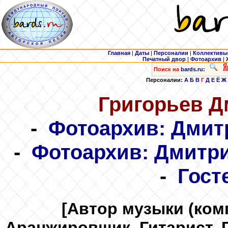
Главная
|
Даты
|
Персоналии
|
Коллективы
Печатный двор
|
Фотоархив
|
Поиск на
bards.ru:
Персоналии:
А
Б
В
Г
Д
Е
Ё
Ж
Григорьев
Дм
-
Фотоархив: Дмит
-
Фотоархив: Дмитр
-
Гост
[Автор музыки (ком
Аранжировщик, Гитарист, Г