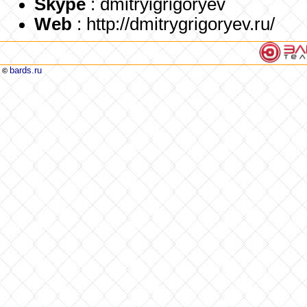
Skype
: dmitryigrigoryev
Web
: http://dmitrygrigoryev.ru/
bards.ru
©