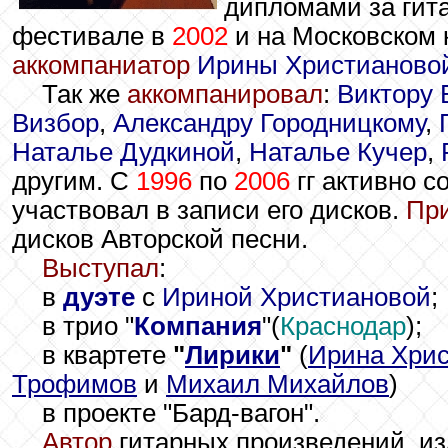
дипломами за гит
фестивале в
2002
и на Московском 
аккомпаниатор
Ирины Христианово
Так же
аккомпанировал
:
Виктору 
Визбор
,
Александру Городницкому
,
Наталье Дудкиной
,
Наталье Кучер
,
другим. С
1996
по
2006
гг активно с
участвовал в записи его дисков.
Пр
дисков Авторской песни.
Выступал
:
в
дуэте
с
Ириной Христиановой
;
в трио "
Компания
"(
Краснодар
);
в квартете
"
Лирики
"
(
Ирина Хри
Трофимов
и
Михаил Михайлов
)
в проекте "Бард-вагон".
Автор
гитарных произведений, из