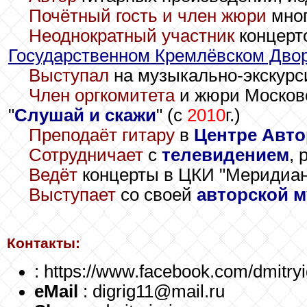
Почётный гость и член жюри
мног
Неоднократный участник
концерто
Государственном Кремлёвском Дво
Выступал
на музыкально-экскурс
Член оргкомитета
и жюри Московс
"
Слушай и скажи
" (с
2010
г.)
Преподаёт гитару
в
Центре Авто
Сотрудничает
с
телевидением
, 
Ведёт
концерты в ЦКИ "Меридиан
Выступает
со своей
авторской 
Контакты:
: https://www.facebook.com/dmitryi
eMail
: digrig11@mail.ru