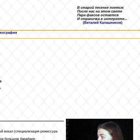
В старой песенке поется:
После нас на этом свете
Пара факсов остается
И страничка в интернете...
(
Виталий Калашников
)
кография
»
»
ый вокал (специализация режиссура
 на большом барабане.