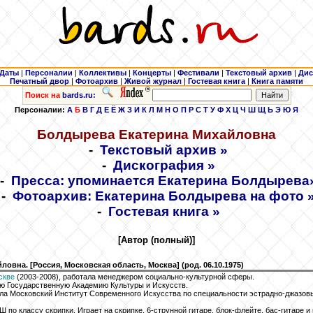
Даты
|
Персоналии
|
Коллективы
|
Концерты
|
Фестивали
|
Текстовый архив
|
Дис
Печатный двор
|
Фотоархив
|
Живой журнал
|
Гостевая книга
|
Книга памяти
Поиск на
bards.ru:
Персоналии:
А
Б
В
Г
Д
Е
Ё
Ж
З
И
К
Л
М
Н
О
П
Р
С
Т
У
Ф
Х
Ц
Ч
Ш
Щ
Ь
Э
Ю
Я
Болдырева
Екатерина Михайловна
-
Текстовый архив »
-
Дискография »
-
Пресса: упоминается Екатерина Болдырева
-
Фотоархив: Екатерина Болдырева
на фото 
-
Гостевая книга »
[Автор (полный)]
овна. [Россия, Московская область, Москва] (род. 06.10.1975)
скве
(2003-2008), работала менеджером социально-культурной сферы.
ую Государственную Академию Культуры и Искусств.
ила Московский Институт Современного Искусства по специальности эстрадно-джазов
по классу скрипки. Играет на скрипке, 6-струнной гитаре, блок-флейте, бас-гитаре и