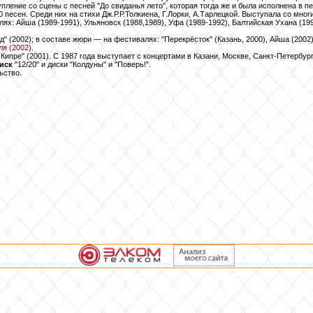
пление со сцены с песней "До свиданья лето", которая тогда же и была исполнена в пе
 песен. Среди них на стихи Дж.Р.Р.Толкиена, Г.Лорки, А.Тарлецкой. Выступала со мно
х: Айша (1989-1991), Ульяновск (1988,1989), Уфа (1989-1992), Балтийская Ухана (199
д" (2002); в составе жюри — на фестивалях: "Перекрёсток" (Казань, 2000), Айша (2002)
я (2002).
Кипре" (2001). С 1987 года выступает с концертами в Казани, Москве, Санкт-Петербург
иск
"12/20" и диски "Колдуны" и "Поверь!".
ьство.