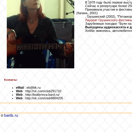
В 1978 году было первое высту
Сейчас в репертуаре более 250
Принимала участие в фестиваля
(Казань, 2001)
, Грушинский (2002), "Петаккор
Лауреат Грушинского фестивал
Зарубежные поездки: "Буян на 
Выпущены аудиокассета и д
Хобби: живопись, автолюбител
Контакты:
eMail
: eb@bk.ru
Web
: http://vk.com/club291710
Web
: http://boldyreva.bard.ru/
Web
: http://vk.com/club9804205
bards.ru
©