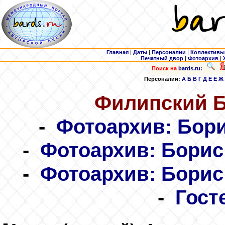
Главная
|
Даты
|
Персоналии
|
Коллективы
Печатный двор
|
Фотоархив
|
Поиск на
bards.ru:
Персоналии:
А
Б
В
Г
Д
Е
Ё
Ж
Филипский
Б
-
Фотоархив: Бор
-
Фотоархив: Бори
-
Фотоархив: Бори
-
Гост