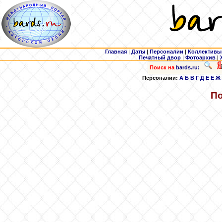
Главная
|
Даты
|
Персоналии
|
Коллективы
Печатный двор
|
Фотоархив
|
Поиск на
bards.ru:
Персоналии:
А
Б
В
Г
Д
Е
Ё
Ж
П