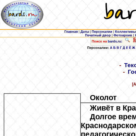
Главная
|
Даты
|
Персоналии
|
Коллективы
Печатный двор
|
Фотоархив
|
Поиск на
bards.ru:
Персоналии:
А
Б
В
Г
Д
Е
Ё
Ж
-
Тек
-
Го
[
Околот
Живёт в Кра
Долгое вре
Краснодарско
педагогическ