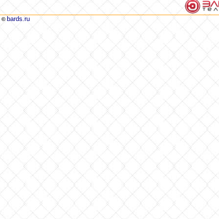
bards.ru
©