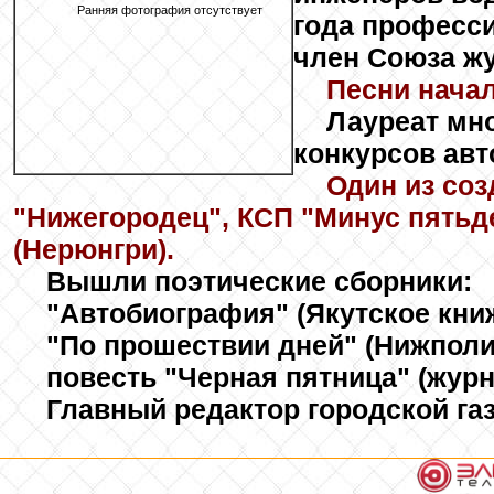
Ранняя фотография отсутствует
года професс
член Союза жу
Песни начал
Лауреат мн
конкурсов авт
Один из соз
"Нижегородец", КСП "Минус пятьде
(Нерюнгри).
Вышли поэтические сборники:
"Автобиография" (Якутское книжн
"По прошествии дней" (Нижполиг
повесть "Черная пятница" (журн
Главный редактор городской га