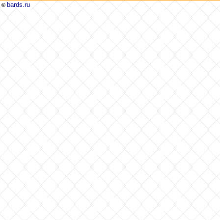
bards.ru
©