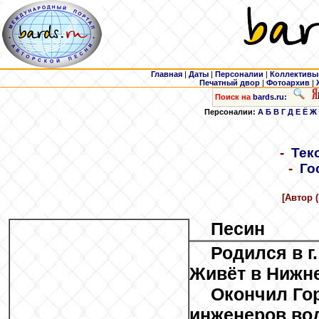
Главная
|
Даты
|
Персоналии
|
Коллективы
Печатный двор
|
Фотоархив
|
Поиск на
bards.ru:
Персоналии:
А
Б
В
Г
Д
Е
Ё
Ж
-
Тек
-
Го
[Автор 
Песин
Родился в г.
Живёт в Нижн
Окончил Го
инженеров вод