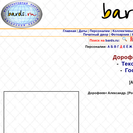
Главная
|
Даты
|
Персоналии
|
Коллективы
Печатный двор
|
Фотоархив
|
Поиск на
bards.ru:
Персоналии:
А
Б
В
Г
Д
Е
Ё
Ж
Дороф
-
Тек
-
Го
[
Дорофеев
< Александр. [Ро