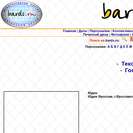
Главная
|
Даты
|
Персоналии
|
Коллективы
Печатный двор
|
Фотоархив
|
Поиск на
bards.ru:
Персоналии:
А
Б
В
Г
Д
Е
Ё
Ж
-
Тек
-
Го
Юдин
Юдин Ярослав. г.Ярославл