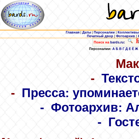
Главная
|
Даты
|
Персоналии
|
Коллективы
Печатный двор
|
Фотоархив
|
Поиск на
bards.ru:
Персоналии:
А
Б
В
Г
Д
Е
Ё
Ж
Мак
-
Текст
-
Пресса: упоминает
-
Фотоархив: А
-
Гост