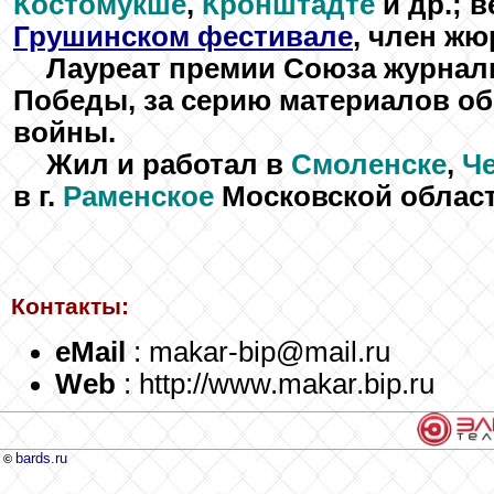
Костомукше
,
Кронштадте
и др.; 
Грушинском фестивале
, член ж
Лауреат премии Союза журнал
Победы, за серию материалов об
войны.
Жил и работал в
Смоленске
,
Ч
в г.
Раменское
Московской област
Контакты:
eMail
: makar-bip@mail.ru
Web
: http://www.makar.bip.ru
bards.ru
©