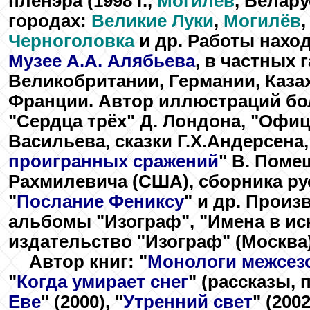
пленэра (1998 г.,
Могилёв
, Белар
городах:
Великие Луки
,
Могилёв
Черноголовка
и др. Работы нахо
Музее А.А. Алябьева
, в частных 
Великобритании, Германии, Казах
Франции. Автор иллюстраций боле
"Сердца трёх"
Д. Лондона,
"Офиц
Васильева, сказки Г.Х.Андерсена
проигранных сражений
"
В. Поме
Рахмилевича (США), сборника ру
"
Послание Фениксу
"
и др. Произ
альбомы
"Изограф"
,
"Имена в ис
издательство "Изограф" (Москва)
Автор книг:
"
Монологи межсез
"
Когда умирает снег
"
(рассказы, п
Еве
"
(2000),
"
Утренний свет
"
(2002