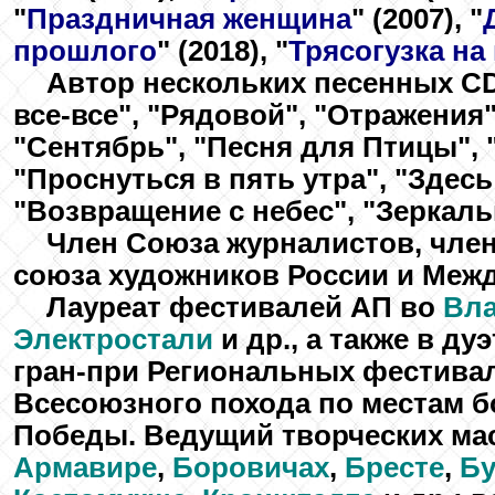
"
Праздничная женщина
"
(2007),
"
прошлого
"
(2018),
"
Трясогузка на
Автор нескольких песенных C
все-все"
,
"Рядовой"
,
"Отражения
"Сентябрь"
,
"Песня для Птицы"
,
"Проснуться в пять утра"
,
"Здесь
"Возвращение с небес"
,
"Зеркаль
Член Союза журналистов, член
союза художников России и Меж
Лауреат фестивалей АП во
Вл
Электростали
и др., а также в ду
гран-при Региональных фестива
Всесоюзного похода по местам 
Победы. Ведущий творческих мас
Армавире
,
Боровичах
,
Бресте
,
Бу