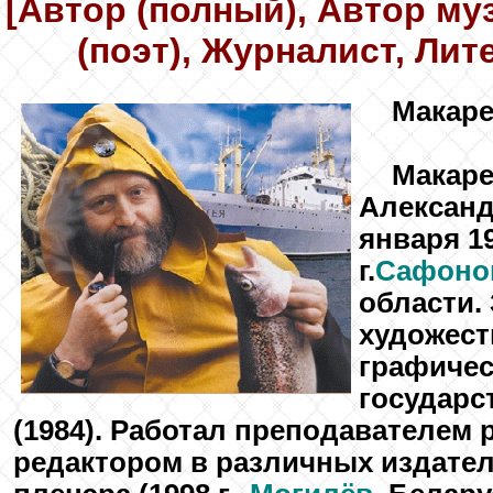
[Автор (полный), Автор му
(поэт), Журналист, Лит
Макар
Макар
Александ
января 19
г.
Сафоно
области.
художест
графичес
государс
(1984). Работал преподавателем 
редактором в различных издател