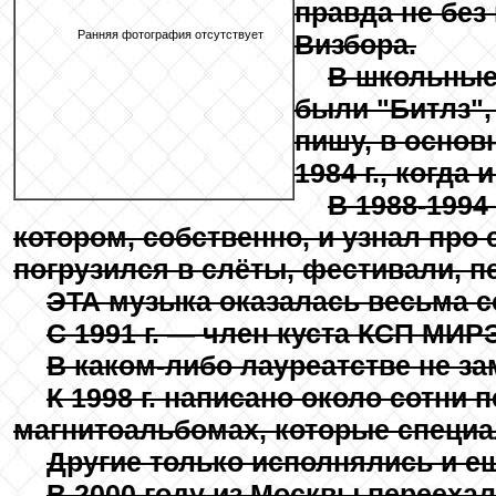
правда не без
Ранняя фотография отсутствует
Визбора.
В школьные
были "Битлз",
пишу, в основн
1984 г., когда
В 1988-1994
котором, собственно, и узнал про 
погрузился в слёты, фестивали, пе
ЭТА музыка оказалась весьма со
С 1991 г. — член куста КСП МИР
В каком-либо лауреатстве не за
К 1998 г. написано около сотни п
магнитоальбомах, которые специа
Другие только исполнялись и ещ
В 2000 году из Москвы переехал