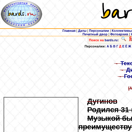
Главная
|
Даты
|
Персоналии
|
Коллективы
Печатный двор
|
Фотоархив
|
Поиск на
bards.ru:
Персоналии:
А
Б
В
Г
Д
Е
Ё
Ж
-
Тек
-
Д
-
Го
[
Дугинов
Родился 31 
Музыкой был
преимуществу 