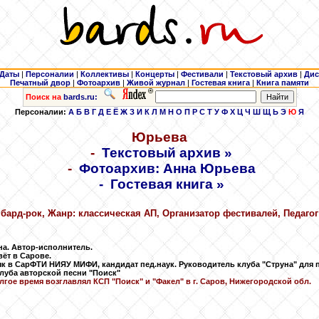
Даты
|
Персоналии
|
Коллективы
|
Концерты
|
Фестивали
|
Текстовый архив
|
Дис
Печатный двор
|
Фотоархив
|
Живой журнал
|
Гостевая книга
|
Книга памяти
Поиск на
bards.ru:
Персоналии:
А
Б
В
Г
Д
Е
Ё
Ж
З
И
К
Л
М
Н
О
П
Р
С
Т
У
Ф
Х
Ц
Ч
Ш
Щ
Ь
Э
Ю
Я
Юрьева
-
Текстовый архив »
-
Фотоархив: Анна Юрьева
-
Гостевая книга »
 бард-рок, Жанр: классическая АП, Организатор фестивалей, Педаго
а. Автор-исполнитель.
ёт в Сарове.
к в СарФТИ НИЯУ МИФИ, кандидат пед.наук. Руководитель клуба "Струна" для п
луба авторской песни "Поиск"
лгое время возглавлял КСП "Поиск" и "Факел" в г. Саров, Нижегородской обл.