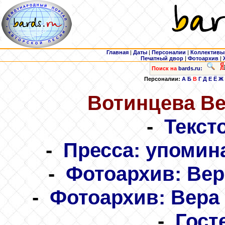
Главная
|
Даты
|
Персоналии
|
Коллективы
Печатный двор
|
Фотоархив
|
Поиск на
bards.ru:
Персоналии:
А
Б
В
Г
Д
Е
Ё
Ж
Вотинцева
Ве
-
Текст
-
Пресса: упомин
-
Фотоархив: Вер
-
Фотоархив: Вера
-
Гост