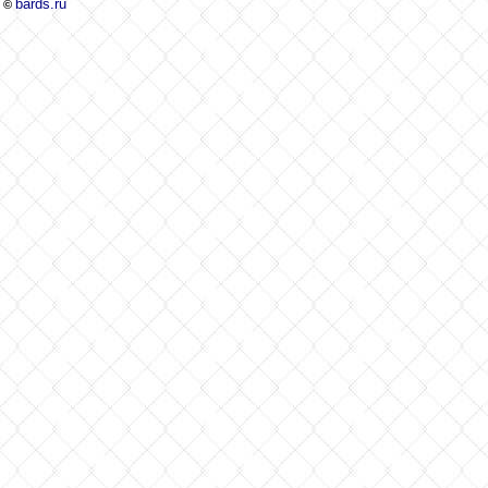
bards.ru
©