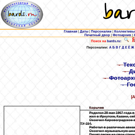
Главная
|
Даты
|
Персоналии
|
Коллективы
Печатный двор
|
Фотоархив
|
Поиск на
bards.ru:
Персоналии:
А
Б
В
Г
Д
Е
Ё
Ж
-
Тек
-
Д
-
Фотоарх
-
Го
[
Корычев
Родился 28 мая 1967 года в
жил в Иркутске, Казани, се
Окончил Кировоградское в
ТУ-154.
Работал в различных авиа
Окончил музыкальную шко
Пишет песни на свои стихи