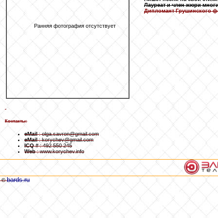
Лауреат и член жюри мног
Дипломант Грушинского ф
Ранняя фотография отсутствует
Контакты:
eMail
: olga.savron@gmail.com
eMail
: korychev@gmail.com
ICQ #
: 492 550 245
Web
: www.korychev.info
bards.ru
©