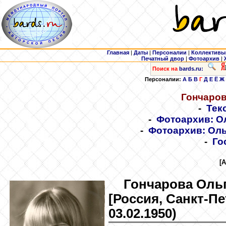
Главная
|
Даты
|
Персоналии
|
Коллективы
Печатный двор
|
Фотоархив
|
Поиск на
bards.ru:
Персоналии:
А
Б
В
Г
Д
Е
Ё
Ж
Гончаро
-
Тек
-
Фотоархив: О
-
Фотоархив: Оль
-
Го
[
Гончарова
Ольг
[Россия, Санкт-Пе
03.02.1950)