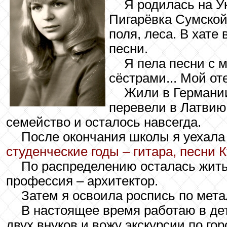
Я родилась на У
Пигарёвка Сумской
поля, леса. В хате 
песни.
Я пела песни с 
сёстрами... Мой о
Жили в Германии
перевели в Латвию 
семейство и осталось навсегда.
После окончания школы я уехала 
студенческие годы – гитара, песни 
По распределению осталась жить
профессия – архитектор.
Затем я освоила роспись по мета
В настоящее время работаю в де
двух внуков и вожу экскурсии по гор