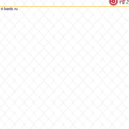
bards.ru
©