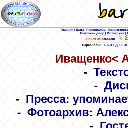
Главная
|
Даты
|
Персоналии
|
Коллективы
Печатный двор
|
Фотоархив
|
Поиск на
bards.ru:
Персоналии:
А
Б
В
Г
Д
Е
Ё
Ж
Иващенко
< 
-
Текст
-
Дис
-
Пресса: упоминае
-
Фотоархив: Алек
-
Гост