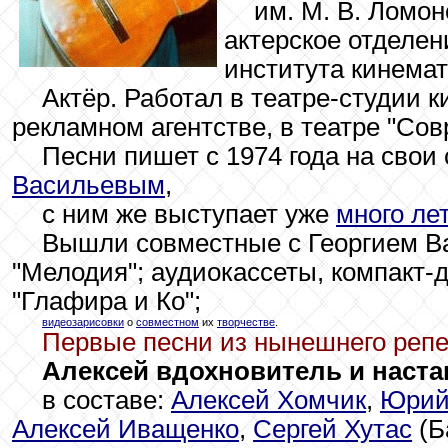
им. М. В. Ломон
актерское отделен
института кинемат
Актёр. Работал в театре-студии 
рекламном агентстве, в театре "Сов
Песни пишет с 1974 года на свои 
Васильевым
,
с ним же выступает уже
много ле
Вышли совместные с Георгием В
"Мелодия"; аудиокассеты, компакт-д
"Глафира и Ко";
видеозарисовки
о
совместном
их
творчестве
.
Первые песни из нынешнего репер
Алексей вдохновитель и наста
в составе:
Алексей Хомчик
,
Юрий
Алексей Иващенко
,
Сергей Хутас
(Б