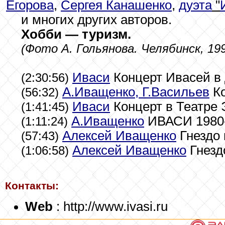
Егорова
,
Сергея Канашенко
,
дуэта
"
и многих других авторов.
Хобби — туризм.
(Фото А. Гольянова. Челябинск, 199
Иваси
Концерт Ивасей в 
(2:30:56)
А.Иващенко, Г.Васильев
Ко
(56:32)
Иваси
Концерт в Театре Э
(1:41:45)
А.Иващенко
ИВАСИ 1980-
(1:11:24)
Алексей Иващенко
Гнездо 
(57:43)
Алексей Иващенко
Гнездо
(1:06:58)
Контакты:
Web
: http://www.ivasi.ru