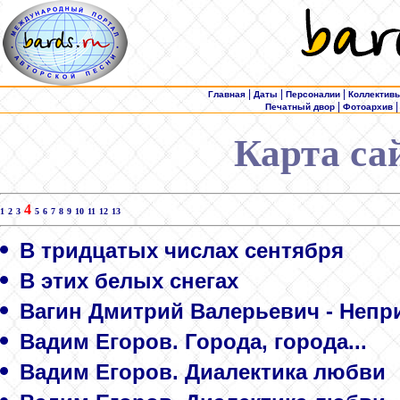
|
|
|
Главная
Даты
Персоналии
Коллектив
|
Печатный двор
Фотоархив
Карта са
4
1
2
3
5
6
7
8
9
10
11
12
13
В тридцатых числах сентября
В этих белых снегах
Вагин Дмитрий Валерьевич - Непр
Вадим Егоров. Города, города...
Вадим Егоров. Диалектика любви