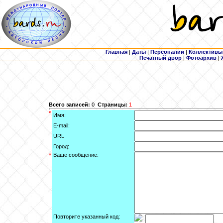
Главная
|
Даты
|
Персоналии
|
Коллективы
Печатный двор
|
Фотоархив
|
Всего записей:
0
Страницы:
1
*
Имя:
E-mail:
URL
Город:
*
Ваше сообщение:
Повторите указанный код: