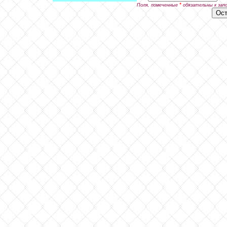
*
Поля, помеченные
обязательны к зап