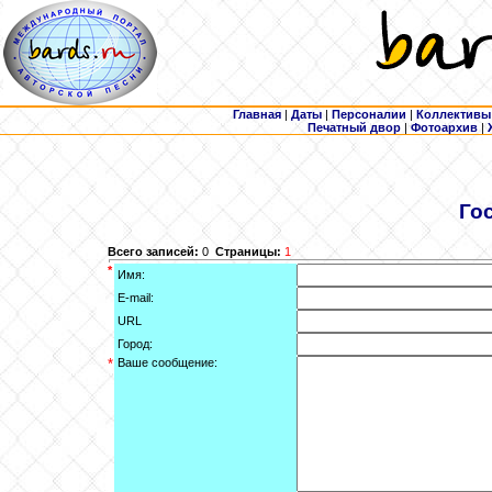
Главная
|
Даты
|
Персоналии
|
Коллективы
Печатный двор
|
Фотоархив
|
Го
Всего записей:
0
Страницы:
1
*
Имя:
E-mail:
URL
Город:
*
Ваше сообщение: