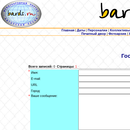
Главная
|
Даты
|
Персоналии
|
Коллективы
Печатный двор
|
Фотоархив
|
Го
Всего записей:
0
Страницы:
1
*
Имя:
E-mail:
URL
Город:
*
Ваше сообщение: