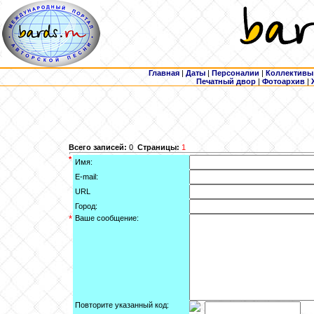
Главная
|
Даты
|
Персоналии
|
Коллективы
Печатный двор
|
Фотоархив
|
Всего записей:
0
Страницы:
1
*
Имя:
E-mail:
URL
Город:
*
Ваше сообщение:
Повторите указанный код: