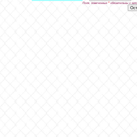
*
Поля, помеченные
обязательны к зап