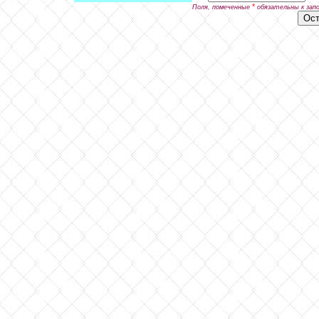
*
Поля, помеченные
обязательны к зап