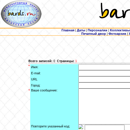
Главная
|
Даты
|
Персоналии
|
Коллективы
Печатный двор
|
Фотоархив
|
Всего записей:
0
Страницы:
1
*
Имя:
E-mail:
URL
Город:
*
Ваше сообщение:
Повторите указанный код: