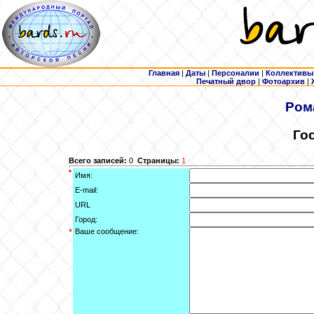
Главная
|
Даты
|
Персоналии
|
Коллективы
Печатный двор
|
Фотоархив
|
Ром
Го
Всего записей:
0
Страницы:
1
*
Имя:
E-mail:
URL
Город:
*
Ваше сообщение: