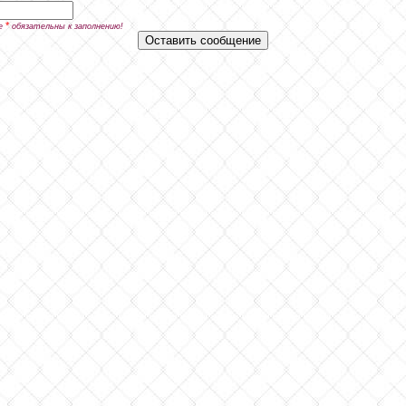
*
е
обязательны к заполнению!