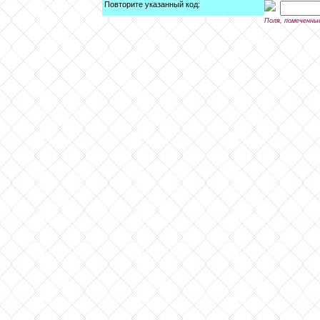
Повторите указанный код:
Поля, помеченны