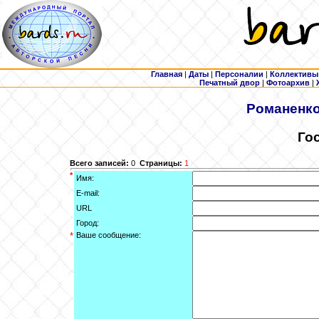
Главная
|
Даты
|
Персоналии
|
Коллективы
Печатный двор
|
Фотоархив
|
Романенк
Го
Всего записей:
0
Страницы:
1
*
Имя:
E-mail:
URL
Город:
*
Ваше сообщение: