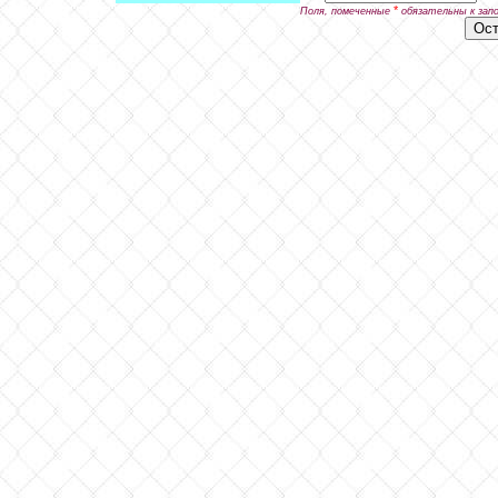
*
Поля, помеченные
обязательны к зап