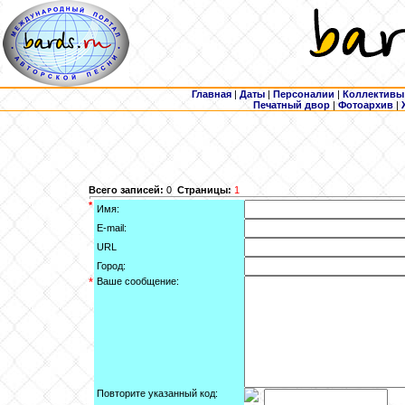
Главная
|
Даты
|
Персоналии
|
Коллективы
Печатный двор
|
Фотоархив
|
Всего записей:
0
Страницы:
1
*
Имя:
E-mail:
URL
Город:
*
Ваше сообщение:
Повторите указанный код: