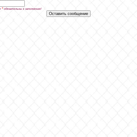
*
е
обязательны к заполнению!