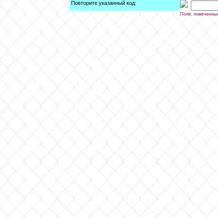
Повторите указанный код:
Поля, помеченны