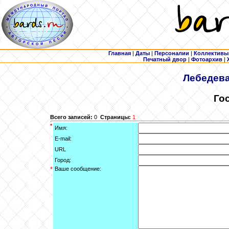
Главная
|
Даты
|
Персоналии
|
Коллективы
Печатный двор
|
Фотоархив
|
Лебедев
Го
Всего записей:
0
Страницы:
1
*
Имя:
E-mail:
URL
Город:
*
Ваше сообщение: