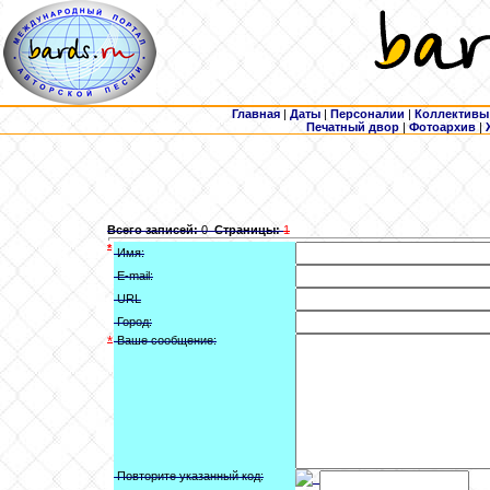
Главная
|
Даты
|
Персоналии
|
Коллективы
Печатный двор
|
Фотоархив
|
Всего записей:
0
Страницы:
1
*
Имя:
E-mail:
URL
Город:
*
Ваше сообщение:
Повторите указанный код: