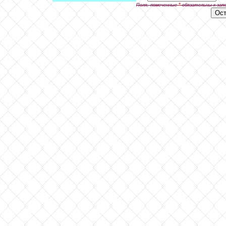
*
Поля, помеченные
обязательны к зап