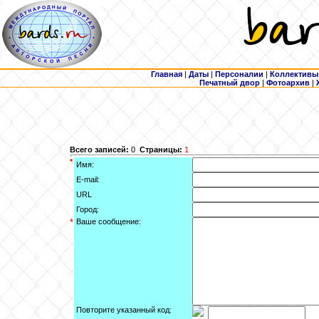
Главная
|
Даты
|
Персоналии
|
Коллективы
Печатный двор
|
Фотоархив
|
Всего записей:
0
Страницы:
1
*
Имя:
E-mail:
URL
Город:
*
Ваше сообщение:
Повторите указанный код: