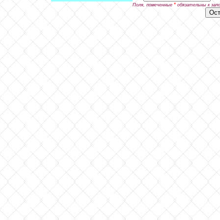
*
Поля, помеченные
обязательны к зап