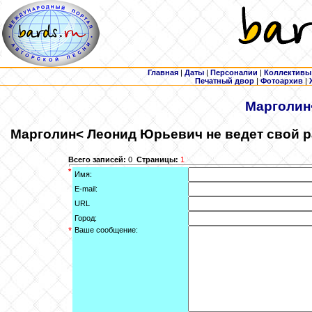
Главная
|
Даты
|
Персоналии
|
Коллективы
Печатный двор
|
Фотоархив
|
Марголин
Марголин
< Леонид Юрьевич не ведет свой 
Всего записей:
0
Страницы:
1
*
Имя:
E-mail:
URL
Город:
*
Ваше сообщение: