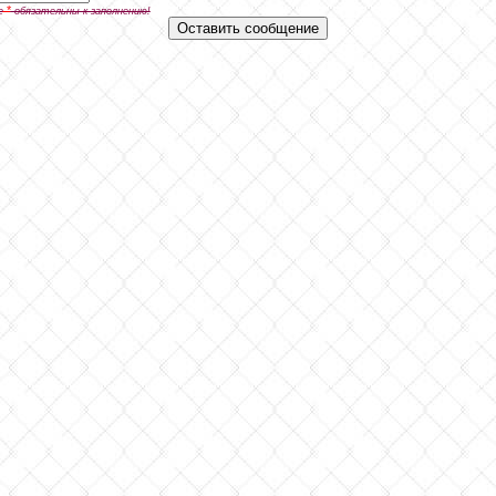
*
е
обязательны к заполнению!