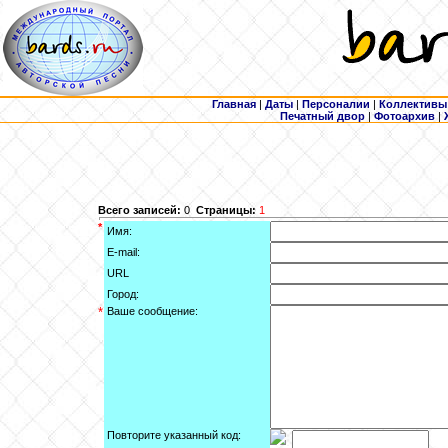
Главная
|
Даты
|
Персоналии
|
Коллективы
Печатный двор
|
Фотоархив
|
Всего записей:
0
Страницы:
1
*
Имя:
E-mail:
URL
Город:
*
Ваше сообщение:
Повторите указанный код: