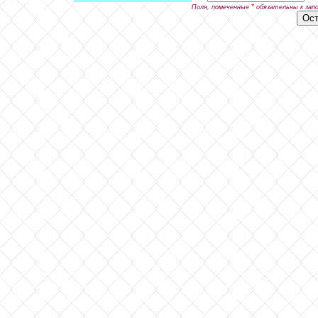
*
Поля, помеченные
обязательны к зап