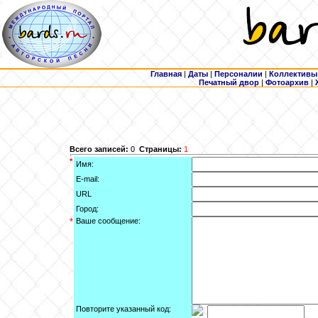
Главная
|
Даты
|
Персоналии
|
Коллективы
Печатный двор
|
Фотоархив
|
Всего записей:
0
Страницы:
1
*
Имя:
E-mail:
URL
Город:
*
Ваше сообщение:
Повторите указанный код: