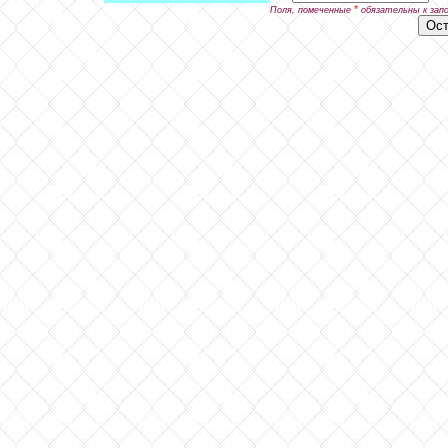
*
Поля, помеченные
обязательны к зап