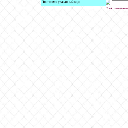
Повторите указанный код:
Поля, помеченны