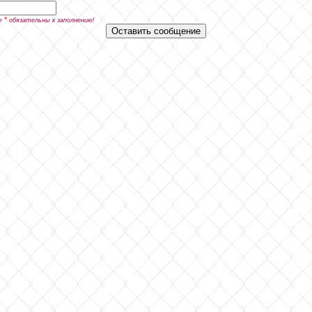
*
е
обязательны к заполнению!