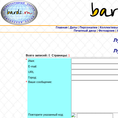
Главная
|
Даты
|
Персоналии
|
Коллективы
Печатный двор
|
Фотоархив
|
Л
Л
Всего записей:
0
Страницы:
1
*
Имя:
E-mail:
URL
Город:
*
Ваше сообщение:
Повторите указанный код: