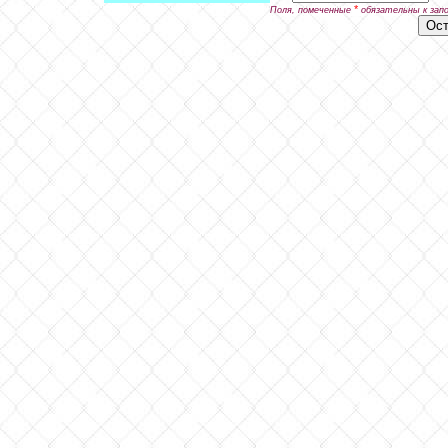
*
Поля, помеченные
обязательны к зап