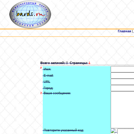
Главная
|
Всего записей:
0
Страницы:
1
*
Имя:
E-mail:
URL
Город:
*
Ваше сообщение:
Повторите указанный код: