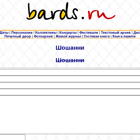
Даты
|
Персоналии
|
Коллективы
|
Концерты
|
Фестивали
|
Текстовый архив
|
Дис
Печатный двор
|
Фотоархив
|
Живой журнал
|
Гостевая книга
|
Книга памяти
Шошанни
Шошанни