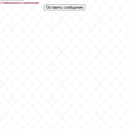
*
е
обязательны к заполнению!