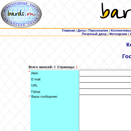
Главная
|
Даты
|
Персоналии
|
Коллективы
Печатный двор
|
Фотоархив
|
К
Го
Всего записей:
0
Страницы:
1
*
Имя:
E-mail:
URL
Город:
*
Ваше сообщение: