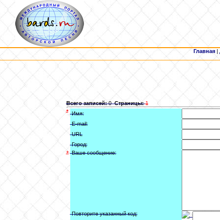
Главная
|
Всего записей:
0
Страницы:
1
*
Имя:
E-mail:
URL
Город:
*
Ваше сообщение:
Повторите указанный код: