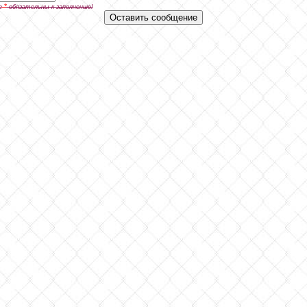
*
е
обязательны к заполнению!