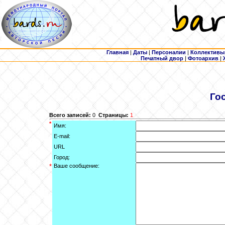
Главная
|
Даты
|
Персоналии
|
Коллективы
Печатный двор
|
Фотоархив
|
Го
Всего записей:
0
Страницы:
1
*
Имя:
E-mail:
URL
Город:
*
Ваше сообщение: