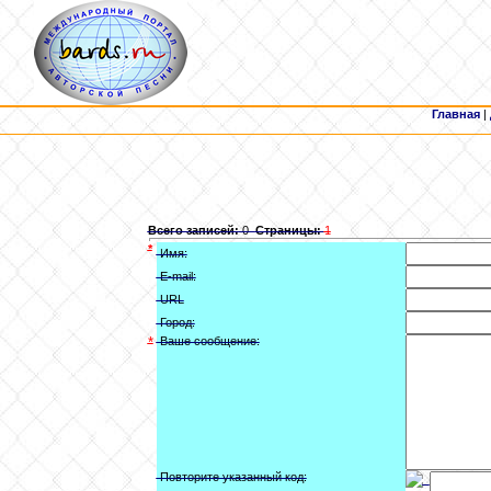
Главная
|
Всего записей:
0
Страницы:
1
*
Имя:
E-mail:
URL
Город:
*
Ваше сообщение:
Повторите указанный код: