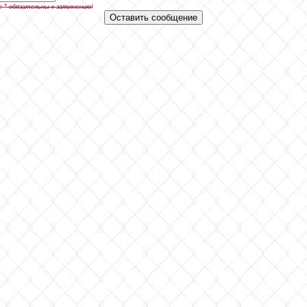
*
е
обязательны к заполнению!