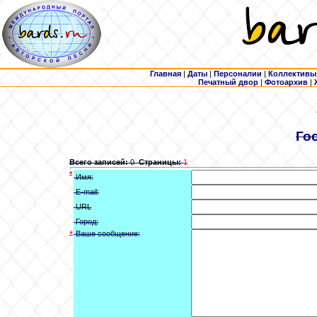
Главная
|
Даты
|
Персоналии
|
Коллективы
Печатный двор
|
Фотоархив
|
Го
Всего записей:
0
Страницы:
1
*
Имя:
E-mail:
URL
Город:
*
Ваше сообщение: