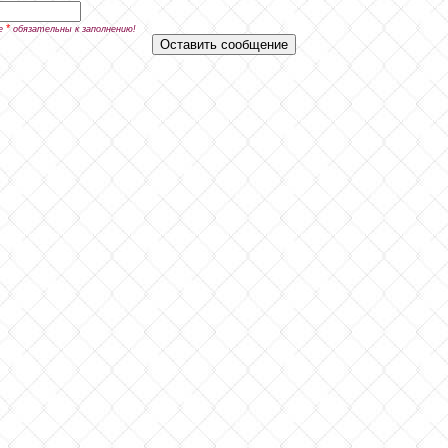
*
е
обязательны к заполнению!