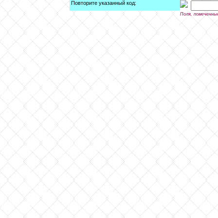
Повторите указанный код:
Поля, помеченны