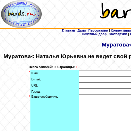
Главная
|
Даты
|
Персоналии
|
Коллективы
Печатный двор
|
Фотоархив
|
Муратова
Муратова
< Наталья Юрьевна не ведет свой 
Всего записей:
0
Страницы:
1
*
Имя:
E-mail:
URL
Город:
*
Ваше сообщение: