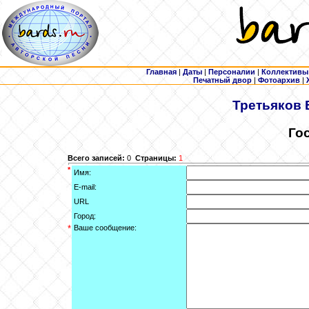
Главная
|
Даты
|
Персоналии
|
Коллективы
Печатный двор
|
Фотоархив
|
Третьяков
Го
Всего записей:
0
Страницы:
1
*
Имя:
E-mail:
URL
Город:
*
Ваше сообщение: