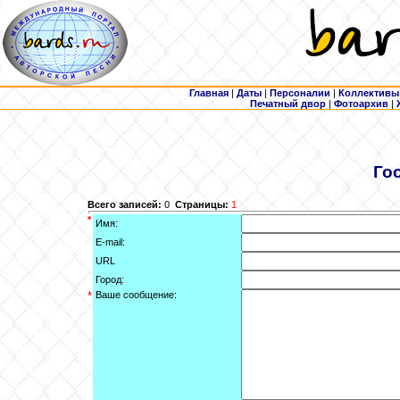
Главная
|
Даты
|
Персоналии
|
Коллективы
Печатный двор
|
Фотоархив
|
Го
Всего записей:
0
Страницы:
1
*
Имя:
E-mail:
URL
Город:
*
Ваше сообщение: